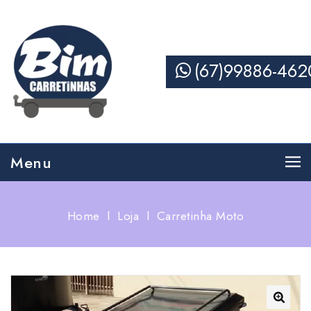
(67)99886-462
Menu
Home
l
Loja
l
Carretinha Moto