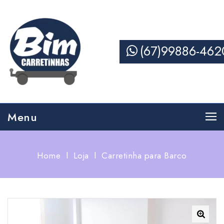
(67)99886-462
Menu
Home
l
Loja
l
Carretinha para Barco