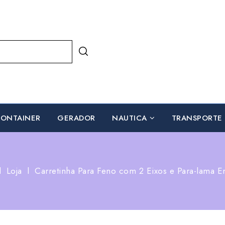
ONTAINER
GERADOR
NAUTICA
TRANSPORTE
l
Loja
l
Carretinha Para Feno com 2 Eixos e Para-lama 