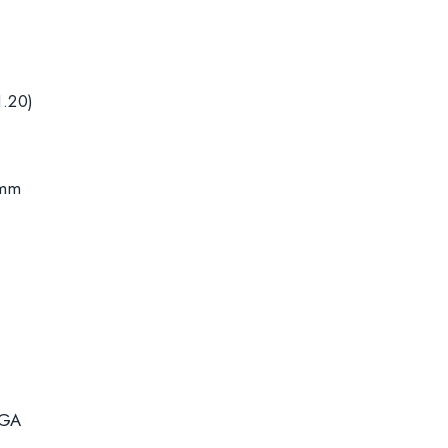
1.20)
0mm
RGA