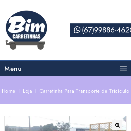
(67)99886-462
Menu
Home
l
Loja
l
Carretinha Para Transporte de Tricículo