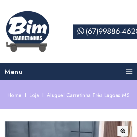
(67)99886-462
Menu
Home
l
Loja
l
Aluguel Carretinha Três Lagoas MS